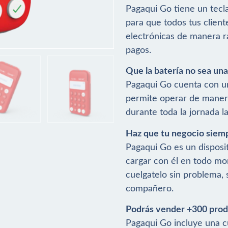
Pagaqui Go tiene un teclad
para que todos tus client
electrónicas de manera rá
pagos.
Que la batería no sea una
Pagaqui Go cuenta con un
permite operar de manera
durante toda la jornada la
Haz que tu negocio siemp
Pagaqui Go es un disposit
cargar con él en todo mom
cuelgatelo sin problema, 
compañero.
Podrás vender +300 produ
Pagaqui Go incluye una cu