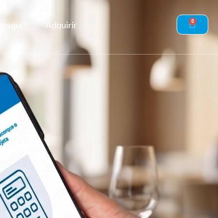
0
agaqui?
Adquirir